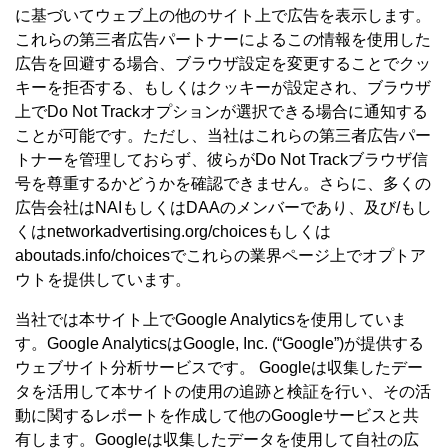
に基づいてウェブ上の他のサイト上で広告を表示します。
これらの第三者広告パートナーによるこの情報を使用した
広告を回避する場合、ブラウザ設定を変更することでクッ
キーを拒否する、もしくはクッキーが設定され、ブラウザ
上でDo Not Trackオプションが選択できる場合に通知する
ことが可能です。ただし、当社はこれらの第三者広告パー
トナーを管理しておらず、彼らがDo Not Trackブラウザ信
号を尊重するかどうかを確認できません。さらに、多くの
広告会社はNAIもしくはDAAのメンバーであり、及び/もし
くはnetworkadvertising.org/choicesもしくは
aboutads.info/choicesでこれらの業界ページ上でオプトア
ウトを提供しています。
当社では本サイト上でGoogle Analyticsを使用していま
す。Google AnalyticsはGoogle, Inc. (“Google”)が提供する
ウェブサイト分析サービスです。 Googleは収集したデー
タを活用して本サイトの使用の追跡と検証を行い、その活
動に関するレポートを作成して他のGoogleサービスと共
有します。Googleは収集したデータを使用して自社の広