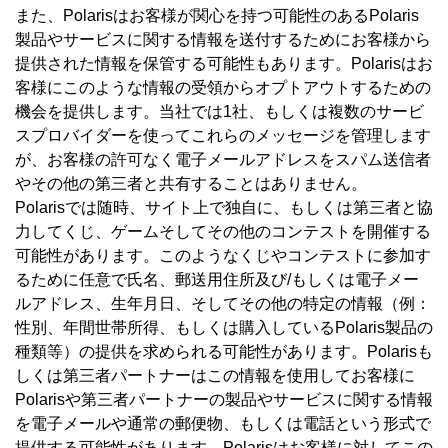
また、Polarisはお客様が関心を持つ可能性のあるPolaris
製品やサービスに関する情報を送付するためにお客様から
提供された情報を保管する可能性もあります。Polarisはお
客様にこのような情報の受領からオプトアウトするための
機会を提供します。当社では1社、もしくは複数のサービ
スプロバイダーを使ってこれらのメッセージを管理します
が、お客様の許可なく電子メールアドレスをスパム送信者
やその他の第三者と共有することはありません。
Polarisでは随時、サイト上で独自に、もしくは第三者と協
力してくじ、ゲームそしてその他のコンテストを開催する
可能性があります。このようなくじやコンテストに参加す
るために任意で氏名、郵送用住所及び/もしくは電子メー
ルアドレス、生年月日、そしてその他の特定の情報（例：
性別、年間世帯所得、もしくは購入しているPolaris製品の
種類等）の提供を求められる可能性があります。Polarisも
しくは第三者パートナーはこの情報を使用してお客様に
Polarisや第三者パートナーの製品やサービスに関する情報
を電子メールや通常の郵便物、もしくは電話という形式で
提供する可能性があります。Polarisはお客様に対してこの