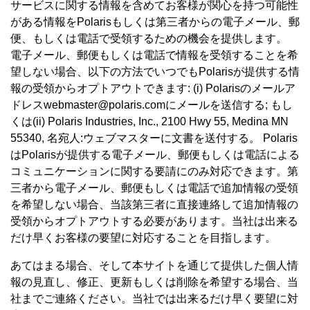
サービスに関する情報を含めてお客様が関心を持つ可能性
がある情報をPolarisもしくは第三者からの電子メール、郵
便、もしくは電話で受領するための機会を提供します。
電子メール、郵便もしくは電話で情報を受領することを希
望しない場合、以下の方法でいつでもPolarisが提供する情
報の受領からオプトアウトできます: (i) Polarisのメールア
ドレスwebmaster@polaris.comにメールを送信する; もし
くは(ii) Polaris Industries, Inc., 2100 Hwy 55, Medina MN
55340, 名宛人:ウェブマスターに文書を送付する。 Polaris
はPolarisが提供する電子メール、郵便もしくは電話による
コミュニケーションに関する要請にのみ対応できます。第
三者から電子メール、郵便もしくは電話で追加情報の受領
を希望しない場合、当該第三者に直接連絡して追加情報の
受領からオプトアウトする必要があります。当社は出来る
だけ早くお客様の要望に対応することを目指します。
あてはまる場合、そして本サイトを通じて提供した個人情
報の見直し、修正、更新もしくは削除を希望する場合、当
社までご連絡ください。当社では出来るだけ早く要望に対