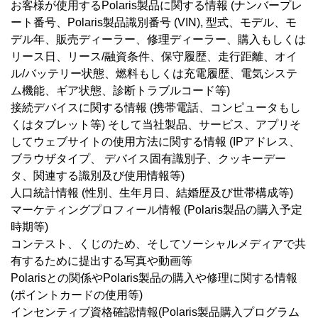
お客様が使用するPolaris製品に関する情報 (ナンバープレ
ート番号、Polaris製品識別番号 (VIN), 型式、モデル、モ
デル年、販売ディーラー、修理ディーラー、購入もしくは
リース日、リース/融資条件、保守履歴、走行距離、オイ
ル/バッテリー状態、燃料もしくは充電履歴、電気システ
ム機能、ギア状態、診断トラブルコード等)
接続デバイスに関する情報 (携帯電話、コンピュータもし
くはタブレット等) そして当社製品、サービス、アプリそ
してウェブサイトの使用方法に関する情報 (IPアドレス、
ブラウザタイプ、 デバイス固有識別子、クッキーデー
タ、関連する識別及び使用情報等)
人口統計情報 (性別、生年月日、結婚歴及び世帯構成等)
マーケティングプロフィール情報 (Polaris製品の購入予定
時期等)
コンテスト、くじのため、そしてソーシャルメディアで共
有するために提出する写真や動画等
Polarisとの関係やPolaris製品の購入や修理に関する情報
(ポイントカードの使用等)
インセンティブ資格確認情報(Polaris製品購入プログラム