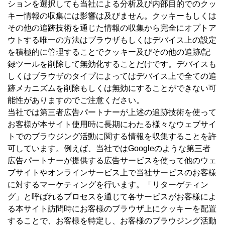
ションを選択しても当社による分析及び内部目的でのクッ
キー情報の収集には影響は及びません。クッキーもしくは
その他の追跡技術を通じた情報の収集から完全にオプトア
ウトする唯一の方法はブラウザもしくはデバイス上の設定
を積極的に管理することでクッキー及びその他の追跡/記
録ツールを削除して無効化することだけです。デバイスも
しくはブラウザのタイプによってはデバイス上で全ての追
跡メカニズムを削除もしくは無効にすることができない可
能性がありますのでご注意ください。
当社では第三者広告パートナーが上述の追跡技術を使って
お客様が本サイト使用時に長期にわたる様々なウェブサイ
トでのブラウジング活動に関する情報を収集することを許
可しています。例えば、当社ではGoogleのような第三者
広告パートナーが提供する広告サービスを使って他のウェ
ブサイトやオンラインサービス上で当社サービスのお客様
に対するマーケティングを行います。「リターゲティン
グ」と呼ばれるプロセスを通じて各サービスがお客様によ
る本サイト訪問時にお客様のブラウザ上にクッキーを配置
することで、お客様を特定し、お客様のブラウジング活動