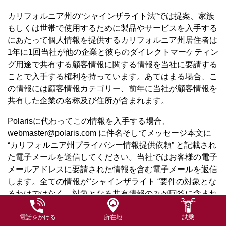
カリフォルニア州の“シャインザライト法”では提案、家族
もしくは世帯で使用するために製品やサービスを入手する
にあたって個人情報を提供するカリフォルニア州居住者は
1年に1回当社が他の企業と彼らのダイレクトマーケティン
グ用途で共有する顧客情報に関する情報を当社に要請する
ことで入手する権利を持っています。あてはまる場合、こ
の情報には顧客情報カテゴリー、前年に当社が顧客情報を
共有した企業の名称及び住所が含まれます。
Polarisに代わってこの情報を入手する場合、
webmaster@polaris.com に件名そしてメッセージ本文に
“カリフォルニア州プライバシー情報提供依頼” と記載され
た電子メールを送信してください。当社ではお客様の電子
メールアドレスに要請された情報を含む電子メールを返信
します。全ての情報が“シャインザライト “要件の対象とな
るわけではなく、対象となる共有情報のみが回答に含まれ
ます。当社のプライバシー慣行の詳細に関しては、当社ホ
ームページの “プライバシーステートメント”リンクをクリ
電話をかける
所在地
試乗