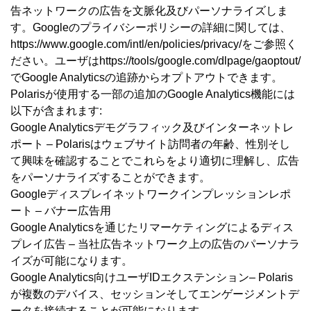
告ネットワークの広告を文脈化及びパーソナライズしま
す。Googleのプライバシーポリシーの詳細に関しては、
https://www.google.com/intl/en/policies/privacy/をご参照く
ださい。ユーザはhttps://tools/google.com/dlpage/gaoptout/
でGoogle Analyticsの追跡からオプトアウトできます。
Polarisが使用する一部の追加のGoogle Analytics機能には
以下が含まれます:
Google Analyticsデモグラフィック及びインターネットレ
ポート – Polarisはウェブサイト訪問者の年齢、性別そし
て興味を確認することでこれらをより適切に理解し、広告
をパーソナライズすることができます。
Googleディスプレイネットワークインプレッションレポ
ート – バナー広告用
Google Analyticsを通じたリマーケティングによるディス
プレイ広告 – 当社広告ネットワーク上の広告のパーソナラ
イズが可能になります。
Google Analytics向けユーザIDエクステンション– Polaris
が複数のデバイス、セッションそしてエンゲージメントデ
ータを接続することが可能になります。