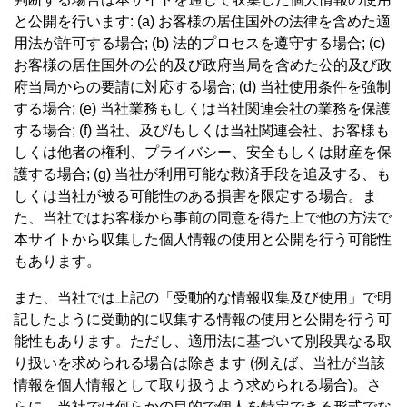
と公開を行います: (a) お客様の居住国外の法律を含めた適
用法が許可する場合; (b) 法的プロセスを遵守する場合; (c)
お客様の居住国外の公的及び政府当局を含めた公的及び政
府当局からの要請に対応する場合; (d) 当社使用条件を強制
する場合; (e) 当社業務もしくは当社関連会社の業務を保護
する場合; (f) 当社、及び/もしくは当社関連会社、お客様も
しくは他者の権利、プライバシー、安全もしくは財産を保
護する場合; (g) 当社が利用可能な救済手段を追及する、も
しくは当社が被る可能性のある損害を限定する場合。ま
た、当社ではお客様から事前の同意を得た上で他の方法で
本サイトから収集した個人情報の使用と公開を行う可能性
もあります。
また、当社では上記の「受動的な情報収集及び使用」で明
記したように受動的に収集する情報の使用と公開を行う可
能性もあります。ただし、適用法に基づいて別段異なる取
り扱いを求められる場合は除きます (例えば、当社が当該
情報を個人情報として取り扱うよう求められる場合)。さ
らに、当社では何らかの目的で個人を特定できる形式でな