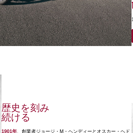
歴史を刻み
続ける
1901年
、創業者ジョージ・M・ヘンディーとオスカー・ヘド